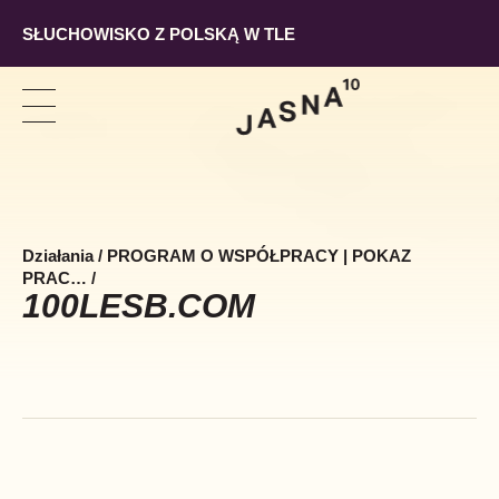
SŁUCHOWISKO Z POLSKĄ W TLE
Pokaż
Szukaj
Pokaż
nawigację
Działania
/
PROGRAM O WSPÓŁPRACY | POKAZ
PRAC…
/
100LESB.COM