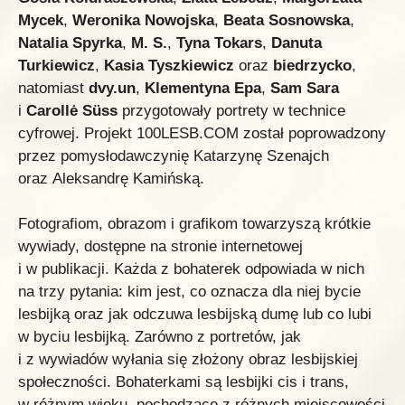
Mycek
,
Weronika Nowojska
,
Beata Sosnowska
,
Natalia Spyrka
,
M. S.
,
Tyna Tokars
,
Danuta
Turkiewicz
,
Kasia Tyszkiewicz
oraz
biedrzycko
,
natomiast
dvy.un
,
Klementyna Epa
,
Sam Sara
i
Carollė Süss
przygotowały portrety w technice
cyfrowej. Projekt 100LESB.COM został poprowadzony
przez pomysłodawczynię Katarzynę Szenajch
oraz Aleksandrę Kamińską.
Fotografiom, obrazom i grafikom towarzyszą krótkie
wywiady, dostępne na stronie internetowej
i w publikacji. Każda z bohaterek odpowiada w nich
na trzy pytania: kim jest, co oznacza dla niej bycie
lesbijką oraz jak odczuwa lesbijską dumę lub co lubi
w byciu lesbijką. Zarówno z portretów, jak
i z wywiadów wyłania się złożony obraz lesbijskiej
społeczności. Bohaterkami są lesbijki cis i trans,
w różnym wieku, pochodzące z różnych miejscowości