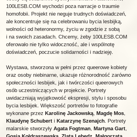
100LESB.COM wychodzi poza narracje o traumie
homofobii. Projekt nie neguje trudnych doświadczeń,
ale koncentruje się na celebrowaniu bycia lesbijką,
wolności od heteronormy, życiu w zgodzie z sobą
i na swoich zasadach. Chcemy, żeby 100LESB.COM
oferowało nie tylko widoczność, ale i wspólnotę
doświadczeń, poczucie solidarności i nadzieję.
Wystawa, stworzona w pełni przez queerowe kobiety
oraz osoby niebinarne, ukazuje różnorodność zarówno
społeczności lesbijek, jak i twórczości queerowych
osób uczestniczących w projekcie. Portrety
uwidaczniają wyjątkowość ekspresji, stylu i sposobu
bycia lesbijek. Większość portretów to fotografie
wykonane przez
Karolinę Jackowską
,
Magdę Mos
,
Klaudynę Schubert
i
Katarzynę Szenajch
. Portrety
malarskie stworzyły
Agata Fogtman
,
Martyna Gart
,
Gosia Kołdraszewska
,
Zlata Lebedz
,
Małgorzata