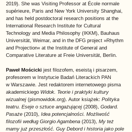
2019). She was Visiting Professor at École normale
supérieure, Paris and New York University Shanghai,
and has held postdoctoral research positions at the
International Research Institute for Cultural
Technology and Media Philosophy (IKKM), Bauhaus
Universität, Weimar, and in the DFG project »Rhythm
and Projection« at the Institute of General and
Comparative Literature at Freie Universität, Berlin.
Paweł Mościcki
jest filozofem, eseistą i pisarzem,
profesorem w Instytucie Badań Literackich PAN
w Warszawie. Jest redaktorem internetowego pisma
akademickiego
Widok. Teorie i praktyki kultury
wizualnej
(pismowidok.org). Autor książek:
Polityka
teatru. Eseje o sztuce angażującej
(2008),
Godard.
Pasaże
(2010),
Idea potencjalności. Możliwość
filozofii według Giorgio Agambena
(2013),
My też
mamy już przeszłość. Guy Debord i historia jako pole