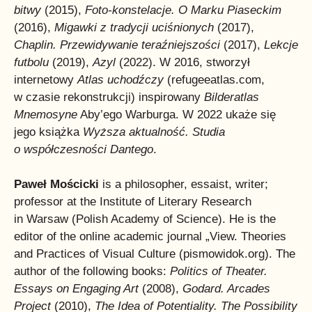
bitwy
(2015),
Foto-konstelacje. O Marku Piaseckim
(2016),
Migawki z tradycji uciśnionych
(2017),
Chaplin. Przewidywanie teraźniejszości
(2017),
Lekcje
futbolu
(2019),
Azyl
(2022). W 2016, stworzył
internetowy
Atlas uchodźczy
(refugeeatlas.com,
w czasie rekonstrukcji) inspirowany
Bilderatlas
Mnemosyne
Aby’ego Warburga. W 2022 ukaże się
jego książka
Wyższa aktualność. Studia
o współczesności Dantego
.
Paweł Mościcki
is a philosopher, essaist, writer;
professor at the Institute of Literary Research
in Warsaw (Polish Academy of Science). He is the
editor of the online academic journal „View. Theories
and Practices of Visual Culture (pismowidok.org). The
author of the following books:
Politics of Theater.
Essays on Engaging Art
(2008),
Godard. Arcades
Project
(2010),
The Idea of Potentiality. The Possibility