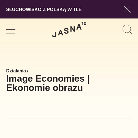
SŁUCHOWISKO Z POLSKĄ W TLE
Pokaż
Szukaj
Pokaż
Pok
Szuk
nawigację
form
wysz
Działania
/
Image Economies |
Ekonomie obrazu