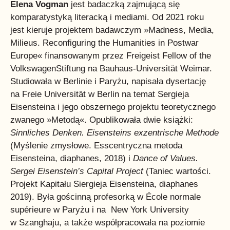
Elena Vogman
jest badaczką zajmującą się
komparatystyką literacką i mediami. Od 2021 roku
jest kieruje projektem badawczym »Madness, Media,
Milieus. Reconfiguring the Humanities in Postwar
Europe« finansowanym przez Freigeist Fellow of the
VolkswagenStiftung na Bauhaus-Universität Weimar.
Studiowała w Berlinie i Paryżu, napisała dysertację
na Freie Universität w Berlin na temat Sergieja
Eisensteina i jego obszernego projektu teoretycznego
zwanego »Metodą«. Opublikowała dwie książki:
Sinnliches Denken. Eisensteins exzentrische Methode
(Myślenie zmysłowe. Esscentryczna metoda
Eisensteina, diaphanes, 2018) i
Dance of Values.
Sergei Eisenstein’s Capital Project
(Taniec wartości.
Projekt Kapitału Siergieja Eisensteina, diaphanes
2019). Była gościnną profesorką w École normale
supérieure w Paryżu i na New York University
w Szanghaju, a także współpracowała na poziomie