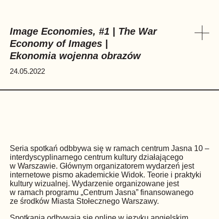
Image Economies, #1 | The War
Economy of Images |
Pok
Ekonomia wojenna obrazów
24.05.2022
Seria spotkań odbbywa się w ramach centrum Jasna 10 –
interdyscyplinarnego centrum kultury działającego
w Warszawie. Głównym organizatorem wydarzeń jest
internetowe pismo akademickie Widok. Teorie i praktyki
kultury wizualnej. Wydarzenie organizowane jest
w ramach programu „Centrum Jasna” finansowanego
ze środków Miasta Stołecznego Warszawy.
Spotkania odbywają się online w języku angielskim.