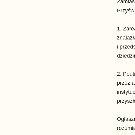
Zamias
Przyśw
1. Zare
znalazł
i przed
dziedzi
2. Podt
przez a
instytu
przyszł
Ogłasz
rozumia