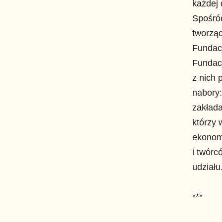
każdej 
Spośród
tworzą
Fundac
Fundacj
z nich 
nabory:
zakłada
którzy 
ekonomi
i twórc
udziału
***