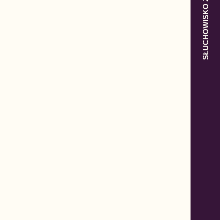
SŁUCHOWISKO Z POLSKĄ W TLE