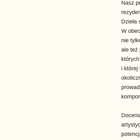
Nasz pr
rezyden
Dzieła 
W obecn
nie tyl
ale te
których
i które
okolicz
prowadz
kompono
Docenia
artysty
potencj