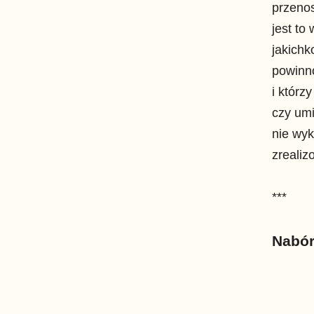
przenos
jest to
jakich
powinno
i którz
czy umi
nie wyk
zreali
***
Nabór