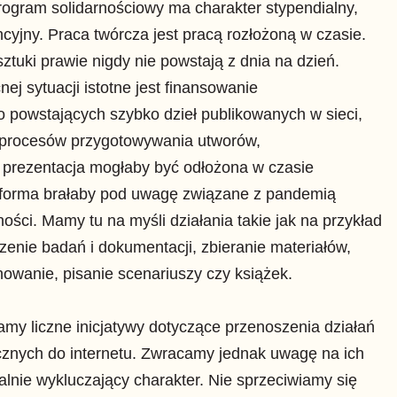
ogram solidarnościowy ma charakter stypendialny,
cyjny. Praca twórcza jest pracą rozłożoną w czasie.
sztuki prawie nigdy nie powstają z dnia na dzień.
ej sytuacji istotne jest finansowanie
ko powstających szybko dzieł publikowanych w sieci,
ż procesów przygotowywania utworów,
 prezentacja mogłaby być odłożona w czasie
j forma brałaby pod uwagę związane z pandemią
ności. Mamy tu na myśli działania takie jak na przykład
enie badań i dokumentacji, zbieranie materiałów,
wanie, pisanie scenariuszy czy książek.
my liczne inicjatywy dotyczące przenoszenia działań
cznych do internetu. Zwracamy jednak uwagę na ich
alnie wykluczający charakter. Nie sprzeciwiamy się