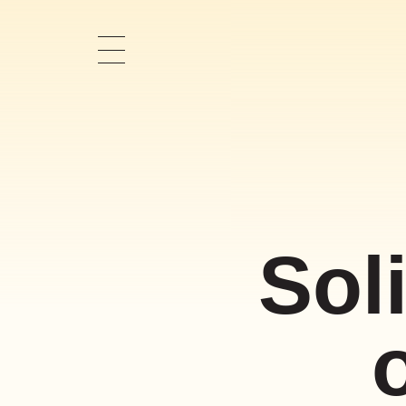
Pokaż
nawigację
Sol