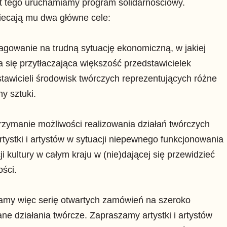
t tego uruchamiamy program solidarnościowy.
iecają mu dwa główne cele:
agowanie na trudną sytuację ekonomiczną, w jakiej
a się przytłaczająca większość przedstawicielek
stawicieli środowisk twórczych reprezentujących różne
ny sztuki.
rzymanie możliwości realizowania działań twórczych
rtystki i artystów w sytuacji niepewnego funkcjonowania
cji kultury w całym kraju w (nie)dającej się przewidzieć
ości.
amy więc serię otwartych zamówień na szeroko
ne działania twórcze. Zapraszamy artystki i artystów