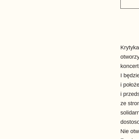
Krytyka
otworzy
koncert
I będzi
i położ
i przed
ze stro
solidar
dostoso
Nie ot