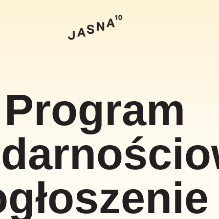
Szukaj
Program
idarności
ogłoszenie