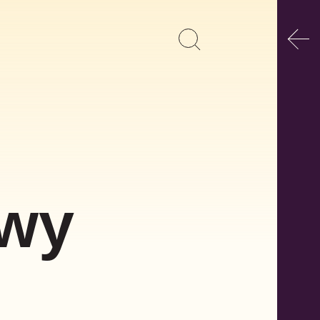
Poka
Pokaż
Szukaj
formularz
wyszukiwania
owy