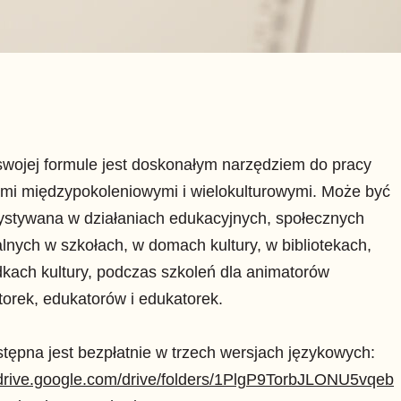
swojej formule jest doskonałym narzędziem do pracy
mi międzypokoleniowymi i wielokulturowymi. Może być
ystywana w działaniach edukacyjnych, społecznych
ralnych w szkołach, w domach kultury, w bibliotekach,
kach kultury, podczas szkoleń dla animatorów
torek, edukatorów i edukatorek.
tępna jest bezpłatnie w trzech wersjach językowych:
/drive.google.com/drive/folders/1PlgP9TorbJLONU5vqeb