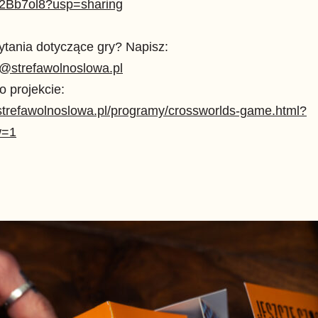
2Bb7ol8?usp=sharing
tania dotyczące gry? Napisz:
t@strefawolnoslowa.pl
o projekcie:
/strefawolnoslowa.pl/programy/crossworlds-game.html?
w=1