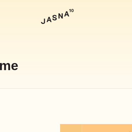
Szukaj
ame