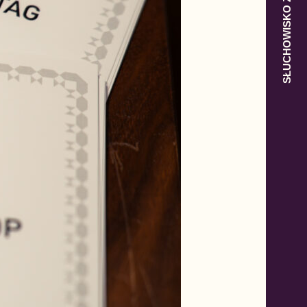
SŁUCHOWISKO Z POLSKĄ W TLE