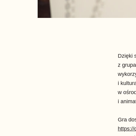
Dzięki 
z grupa
wykorz
i kultu
w ośrod
i anima
Gra dos
https:/