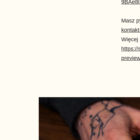
9BAe8l
Masz py
kontak
Więcej 
https:/
previe