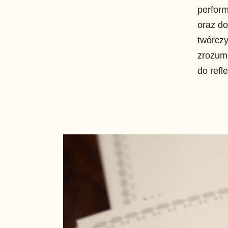
perform
oraz d
twórczy
zrozum
do refl