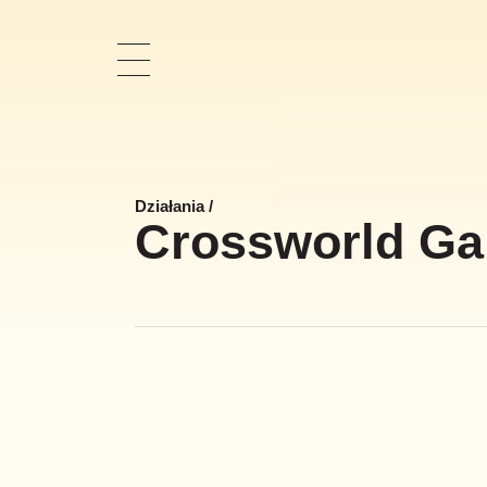
Pokaż
nawigację
Działania
/
Crossworld G