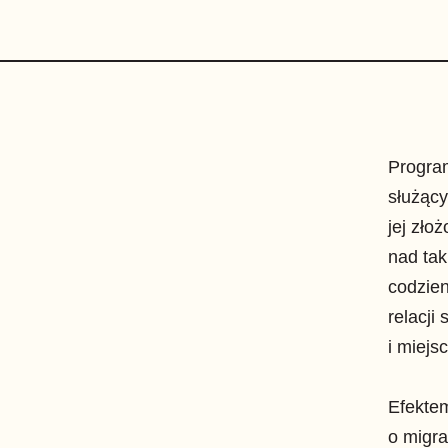
Program
służący
jej zło
nad tak
codzie
relacji
i miejs
Efektem
o migra