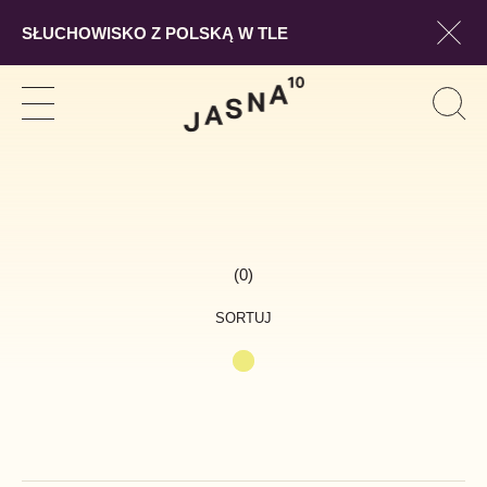
SŁUCHOWISKO Z POLSKĄ W TLE
Pokaż
Szukaj
Pokaż
Pok
Szuk
nawigację
form
wysz
(0)
SORTUJ
A-Z
Z-A
Proponowana kolejność