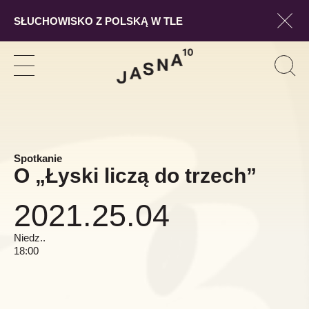
SŁUCHOWISKO Z POLSKĄ W TLE
Pokaż
Szukaj
Pokaż
Pok
Szuk
nawigację
form
wysz
Spotkanie
O „Łyski liczą do trzech”
2021.25.04
Niedz..
18:00