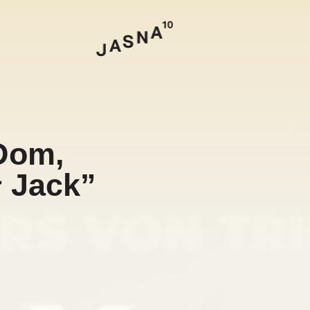
Szukaj
Dom,
ł Jack”