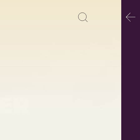
Poka
Pokaż
Szukaj
formularz
wyszukiwania