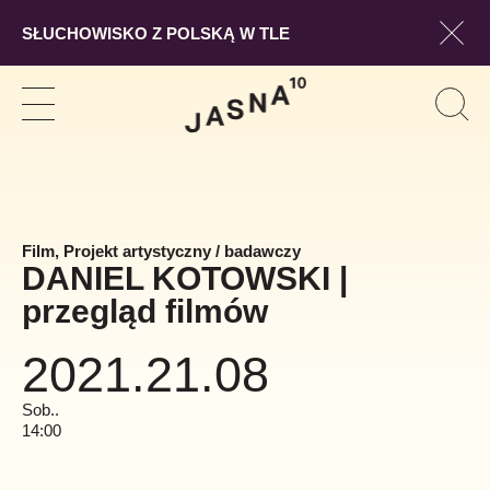
SŁUCHOWISKO Z POLSKĄ W TLE
Pokaż
Szukaj
Pokaż
Pok
Szuk
nawigację
form
wysz
Film, Projekt artystyczny / badawczy
DANIEL KOTOWSKI |
przegląd filmów
2021.21.08
Sob..
14:00