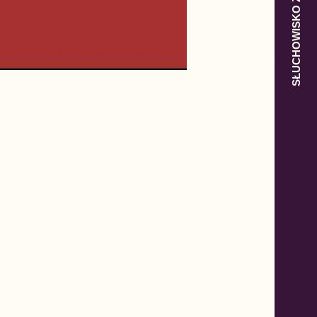
SŁUCHOWISKO Z POLSKĄ W TLE