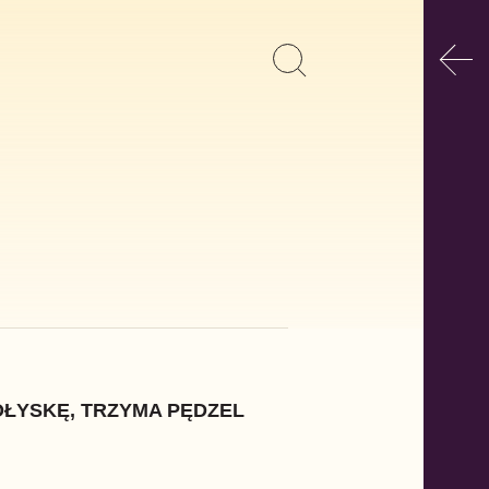
Poka
Pokaż
Szukaj
formularz
wyszukiwania
OŁYSKĘ, TRZYMA PĘDZEL