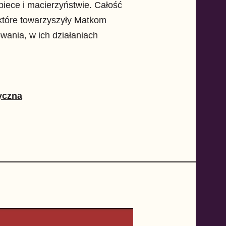
opiece i macierzyństwie. Całość
które towarzyszyły Matkom
wania, w ich działaniach
yczna