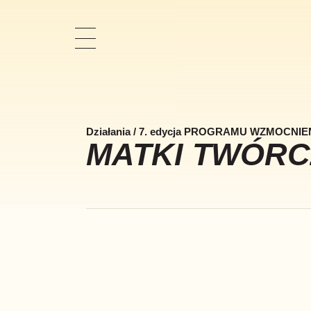
Pokaż
nawigację
Działania
/
7. edycja PROGRAMU WZMOCNI
MATKI TWÓRC