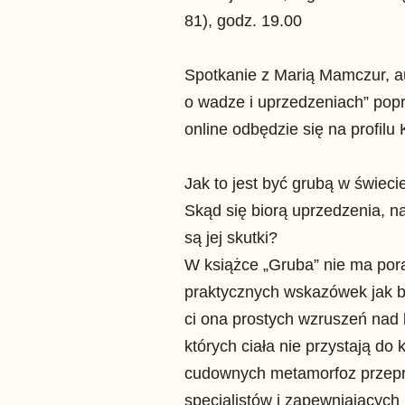
81), godz. 19.00
Spotkanie z Marią Mamczur, au
o wadze i uprzedzeniach” pop
online odbędzie się na profilu
Jak to jest być grubą w świeci
Skąd się biorą uprzedzenia, na
są jej skutki?
W książce „Gruba” nie ma pora
praktycznych wskazówek jak by
ci ona prostych wzruszeń nad
których ciała nie przystają do 
cudownych metamorfoz przepr
specjalistów i zapewniającyc