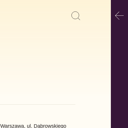
Poka
Pokaż
Szukaj
formularz
wyszukiwania
(Warszawa, ul. Dąbrowskiego