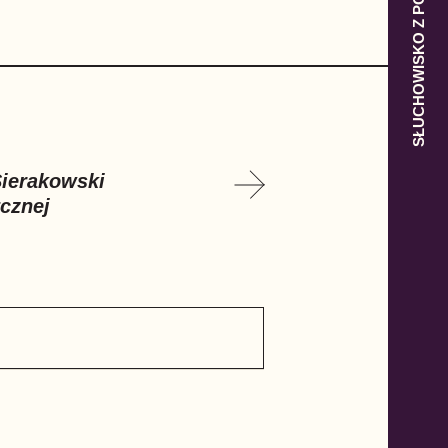
SŁUCHOWISKO Z POLSKĄ W TLE
Sierakowski
ycznej