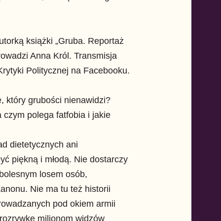
torką książki „Gruba. Reportaż
rowadzi Anna Król. Transmisja
 Krytyki Politycznej na Facebooku.
e, który grubości nienawidzi?
 czym polega fatfobia i jakie
d dietetycznych ani
ć piękną i młodą. Nie dostarczy
 bolesnym losem osób,
kanonu. Nie ma tu też historii
owadzanych pod okiem armii
h rozrywkę milionom widzów