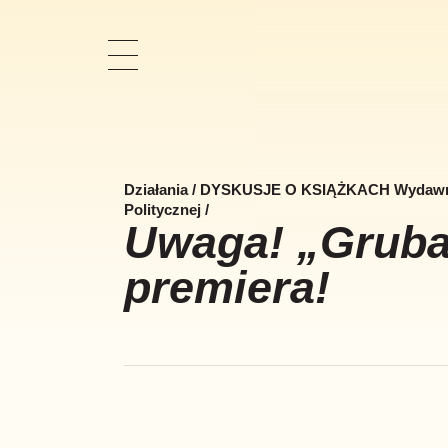
Pokaż
nawigację
Działania
/
DYSKUSJE O KSIĄŻKACH Wydawni
Politycznej
/
Uwaga! „Grub
premiera!