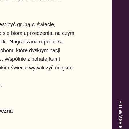
jest być grubą w świecie,
d się biorą uprzedzenia, na czym
skutki. Nagradzana reporterka
obom, które dyskryminacji
e. Wspólnie z bohaterkami
takim świecie wywalczyć miejsce
j:
yczna