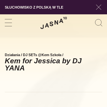
SŁUCHOWISKO Z POLSKĄ W TLE
Pokaż
Szukaj
Pokaż
Pok
Szuk
nawigację
form
wysz
Działania
/
DJ SETs @Kem Szkoła
/
Kem for Jessica by DJ
YANA