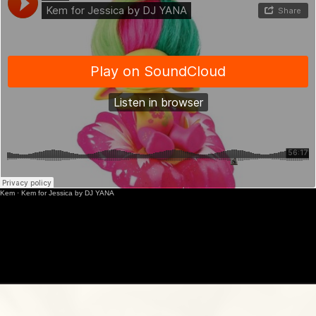
Kem
·
Kem for Jessica by DJ YANA