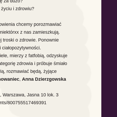
ię za dużo?
 życiu i zdrowiu?
nowienia chcemy porozmawiać
 niektórxx z nas zamieszkują.
 troski o zdrowie. Ponownie
i ciałopozytywności.
ele, mierzy z fatfobią, odzyskuje
kategorię zdrowia i próbuje śmiało
wią, rozmawiać będą, żyjące
howaniec
,
Anna Dzierzgowska
0, Warszawa, Jasna 10 lok. 3
ents/800755517469391