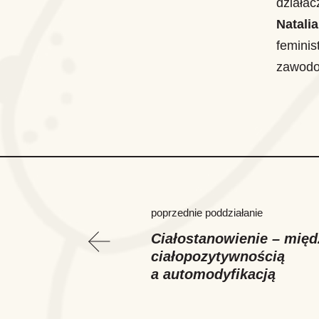
działac
Natali
feminis
zawodo
poprzednie poddziałanie
Ciałostanowienie – międ
ciałopozytywnością
a automodyfikacją