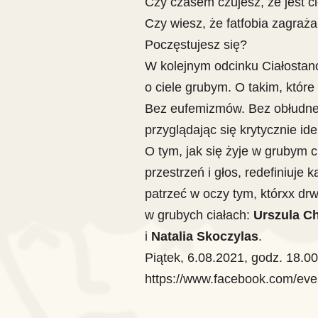
Czy czasem czujesz, że jest c
Czy wiesz, że fatfobia zagraża
Poczęstujesz się?
W kolejnym odcinku Ciałosta
o ciele grubym. O takim, które
Bez eufemizmów. Bez obłudnej
przyglądając się krytycznie ide
O tym, jak się żyje w grubym ci
przestrzeń i głos, redefiniuje 
patrzeć w oczy tym, którxx dr
w grubych ciałach:
Urszula C
i
Natalia Skoczylas
.
Piątek, 6.08.2021, godz. 18.0
https://www.facebook.com/ev