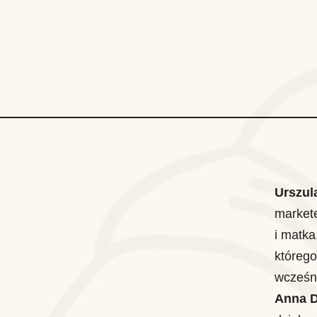
Urszul
markete
i matka
którego
wcześni
Anna D