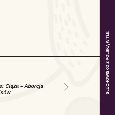
SŁUCHOWISKO Z POLSKĄ W TLE
e: Ciąża – Aborcja
isów