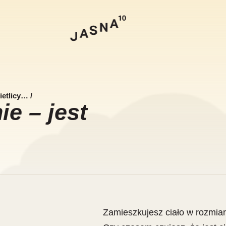
Szukaj
ietlicy…
/
ie – jest
Zamieszkujesz ciało w rozmia