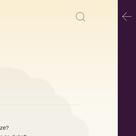
Poka
Pokaż
Szukaj
formularz
wyszukiwania
rze?