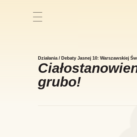
Pokaż
nawigację
Działania
/
Debaty Jasnej 10: Warszawskiej Św
Ciałostanowien
grubo!