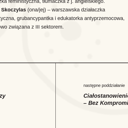
zka feministyczna, tłumaczka z j. angielskiego.
a Skoczylas
(ona/jej) – warszawska działaczka
tyczna, grubancypantka i edukatorka antyprzemocowa,
wo związana z III sektorem.
następne poddziałanie
zy
Ciałostanowieni
– Bez Komprom