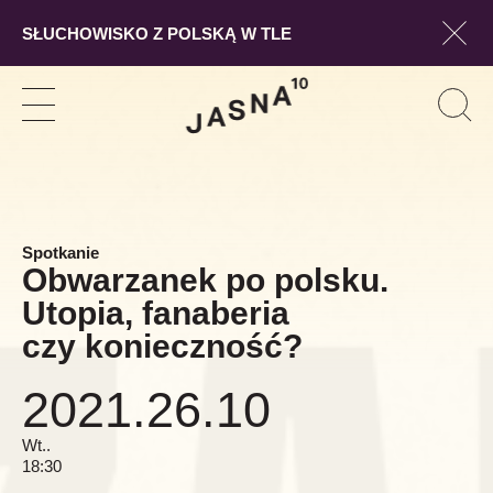
SŁUCHOWISKO Z POLSKĄ W TLE
Pokaż
Szukaj
Pokaż
Pok
Szuk
nawigację
form
wysz
Spotkanie
Obwarzanek po polsku.
Utopia, fanaberia
czy konieczność?
2021.26.10
Wt..
18:30