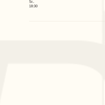
Śr..
18:30