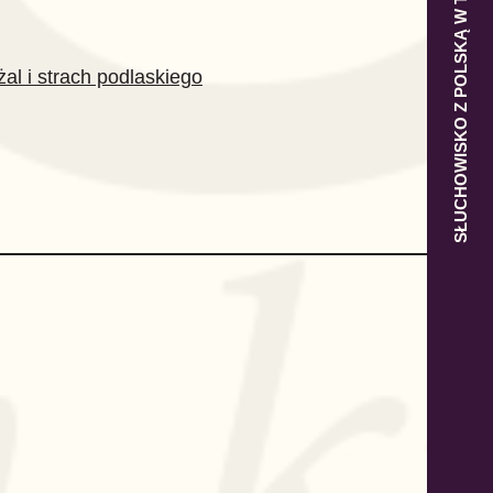
SŁUCHOWISKO Z POLSKĄ W TLE
al i strach podlaskiego