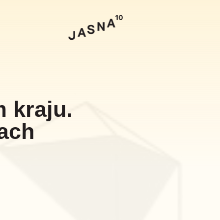
Szukaj
 kraju.
rach