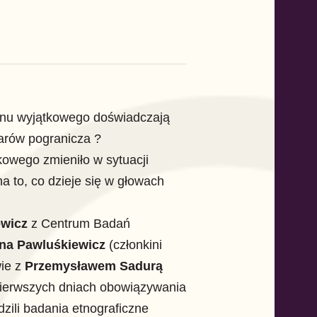
anu wyjątkowego doświadczają
arów pogranicza ?
owego zmieniło w sytuacji
a to, co dzieje się w głowach
ewicz
z Centrum Badań
na Pawluśkiewicz
(członkini
ie z
Przemysławem Sadurą
 pierwszych dniach obowiązywania
ili badania etnograficzne