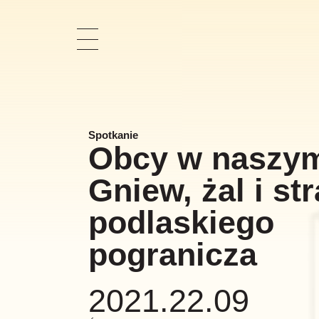
Pokaż
nawigację
Spotkanie
Obcy w naszym
Gniew, żal i st
podlaskiego
pogranicza
2021.22.09