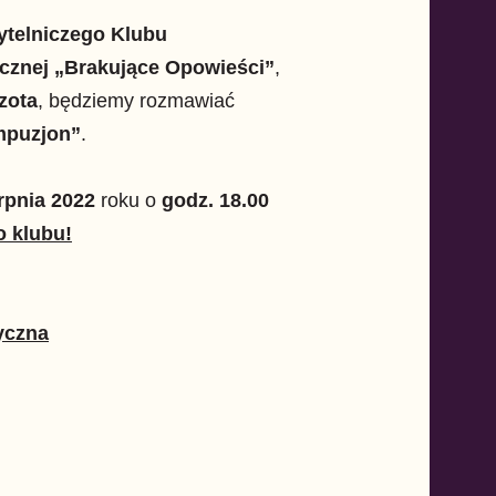
ytelniczego Klubu
cznej „Brakujące Opowieści”
,
zota
, będziemy rozmawiać
mpuzjon”
.
rpnia 2022
roku o
godz. 18.00
o klubu!
yczna