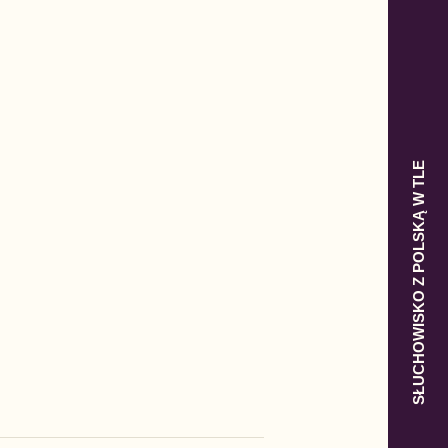
SŁUCHOWISKO Z POLSKĄ W TLE