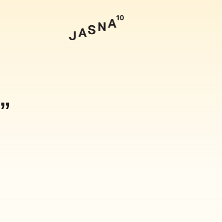
Szukaj
”