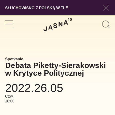
SŁUCHOWISKO Z POLSKĄ W TLE
Pokaż
Szukaj
Pokaż
Pok
Szuk
nawigację
form
wysz
Spotkanie
Debata Piketty-Sierakowski
w Krytyce Politycznej
2022.26.05
Czw..
18:00