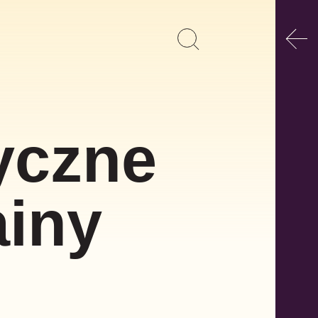
Poka
Pokaż
Szukaj
formularz
wyszukiwania
yczne
ainy