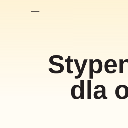
Pokaż
nawigację
Stypen
dla 