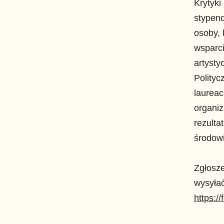
Krytyki
stypend
osoby, 
wsparci
artysty
Polityc
laureac
organiz
rezulta
środow
Zgłosze
wysyła
https: