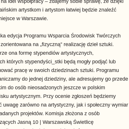
 na idei współpracy – zdajemy sobie sprawę, że dzięki
raińskim artystkom i artystom łatwiej będzie znaleźć
miejsce w Warszawie.
ska edycja Programu Wsparcia Środowisk Twórczych
t zorientowana na „fizyczną” realizację dzieł sztuki.
rze ona formę stypendiów artystycznych,
h których stypendyści_stki będą mogły podjąć lub
uować pracę w swoich dziedzinach sztuki. Programu
aniczamy do jednej dziedziny, ale adresujemy go przede
kim do osób nieosadzonych jeszcze w polskim
sku artystycznym. Przy ocenie zgłoszeń będziemy
 uwagę zarówno na artystyczny, jak i społeczny wymiar
adanych projektów. Komisja złożona z osób
zących Jasną 10 | Warszawską Świetlicę