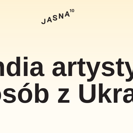
Szukaj
dia artyst
osób z Ukr