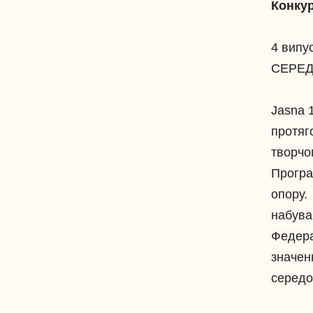
Конкур
4 вип
СЕРЕ
Jasna 
протяг
творчо
Програ
опору. 
набува
Федерац
значен
середо