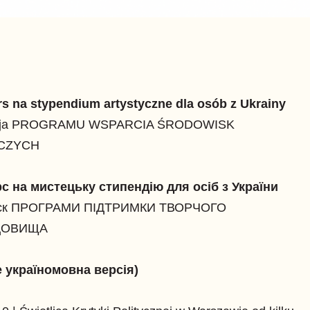
s na stypendium artystyczne dla osób z Ukrainy
ycja PROGRAMU WSPARCIA ŚRODOWISK
CZYCH
с на мистецьку стипендію для осіб з України
уск ПРОГРАМИ ПІДТРИМКИ ТВОРЧОГО
ДОВИЩА
 україномовна версія)