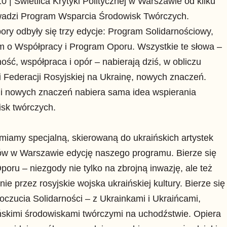
0 | Świetlica Krytyki Politycznej w Warszawie od kilku
owadzi Program Wsparcia Środowisk Twórczych.
pory odbyły się trzy edycje: Program Solidarnościowy,
m o Współpracy i Program Oporu. Wszystkie te słowa –
ność, współpraca i opór – nabierają dziś, w obliczu
 Federacji Rosyjskiej na Ukrainę, nowych znaczeń.
 i nowych znaczeń nabiera sama idea wspierania
sk twórczych.
iamy specjalną, skierowaną do ukraińskich artystek
tów w Warszawie edycję naszego programu. Bierze się
poru – niezgody nie tylko na zbrojną inwazję, ale też
nie przez rosyjskie wojska ukraińskiej kultury. Bierze się
oczucia Solidarności – z Ukrainkami i Ukraińcami,
ńskimi środowiskami twórczymi na uchodźstwie. Opiera