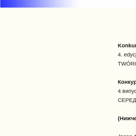
Konkur
4. ed
TWÓR
Конкур
4 вип
СЕРЕ
(Нижче