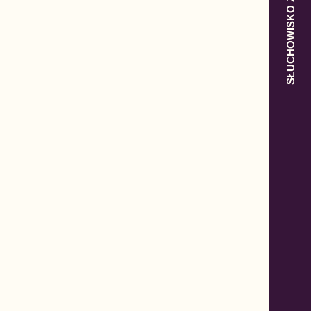
SŁUCHOWISKO Z POLSKĄ W TLE