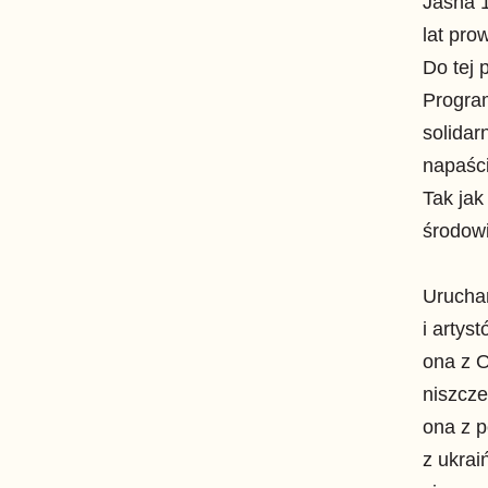
Jasna 1
lat pr
Do tej 
Progra
solidar
napaści
Tak jak
środowi
Urucham
i artys
ona z O
niszcze
ona z p
z ukrai