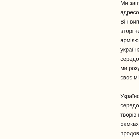
Ми зап
адресо
Він ви
вторгн
армією
україн
середо
ми роз
своє м
Україн
середо
творів
рамках
продов