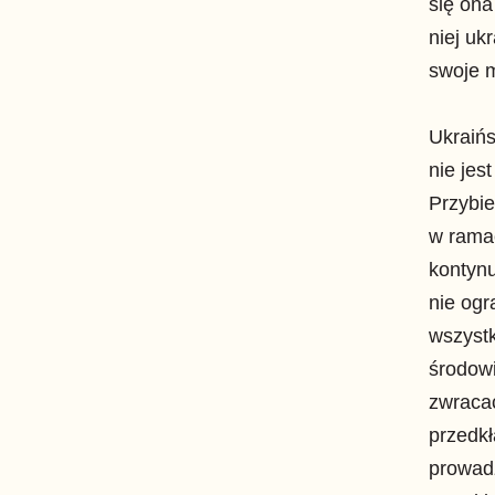
się ona
niej uk
swoje 
Ukraiń
nie jes
Przybie
w ramac
kontyn
nie ogr
wszyst
środowi
zwracać
przedkł
prowad