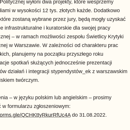
 Politycznej wyłoni dwa projekty, które wesprzemy
iami w wysokości 12 tys. złotych każde. Dodatkowo
które zostaną wybrane przez jury, będą mogły uzyskać
e infrastrukturalne i kuratorskie dla swojej pracy
cznej – w ramach możliwości zespołu Świetlicy Krytyki
znej w Warszawie. W zależności od charakteru prac
kich, planujemy na początku przyszłego roku
acje spotkań służących jednocześnie prezentacji
tów działań i integracji stypendystów_ek z warszawskim
iskiem twórczym.
nia – w języku polskim lub angielskim – prosimy
ć w formularzu zgłoszeniowym:
//forms.gle/QCHKttyRkurRfUc4A
do 31.08.2022.