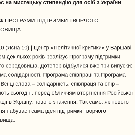
с на мистецьку стипендію для осіб з України
уск ПРОГРАМИ ПІДТРИМКИ ТВОРЧОГО
ДОВИЩА
10 (Ясна 10) | Центр «Політичної критики» у Варшаві
ом декількох років реалізує Програму підтримки
го середовища. Дотепер відбулися вже три випуски:
ма солідарності, Програма співпраці та Програма
Всі ці слова – солідарність, співпраця та опір –
ють сьогодні, перед обличчям вторгнення Російської
ії в Україну, нового значення. Так само, як нового
ня набуває і сама ідея підтримки творчого
вища.