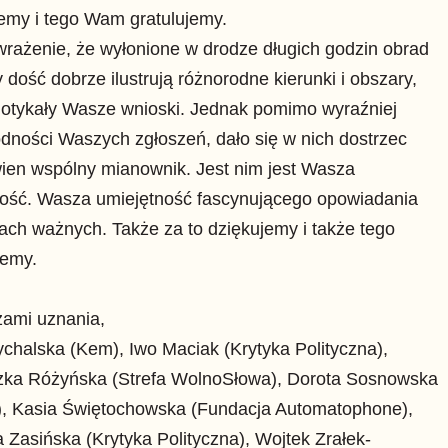
emy i tego Wam gratulujemy.
rażenie, że wyłonione w drodze długich godzin obrad
y dość dobrze ilustrują różnorodne kierunki i obszary,
dotykały Wasze wnioski. Jednak pomimo wyraźniej
dności Waszych zgłoszeń, dało się w nich dostrzec
ien wspólny mianownik. Jest nim jest Wasza
wość. Wasza umiejętność fascynującego opowiadania
ach ważnych. Także za to dziękujemy i także tego
jemy.
zami uznania,
chalska (Kem), Iwo Maciak (Krytyka Polityczna),
zka Różyńska (Strefa WolnoSłowa), Dorota Sosnowska
), Kasia Świętochowska (Fundacja Automatophone),
a Zasińska (Krytyka Polityczna), Wojtek Zrałek-