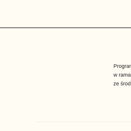
Progra
w rama
ze śro