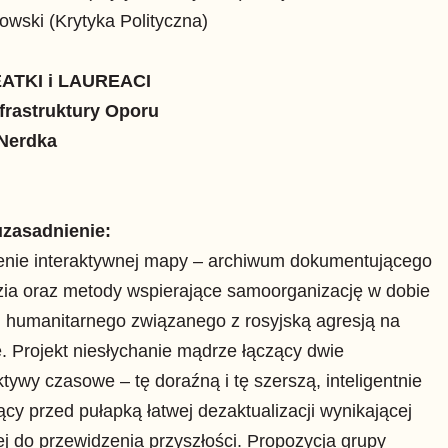
wski (Krytyka Polityczna)
ATKI i LAUREACI
nfrastruktury Oporu
Nerdka
uzasadnienie:
enie interaktywnej mapy – archiwum dokumentującego
zia oraz metody wspierające samoorganizację w dobie
 humanitarnego związanego z rosyjską agresją na
. Projekt niesłychanie mądrze łączący dwie
tywy czasowe – tę doraźną i tę szerszą, inteligentnie
ący przed pułapką łatwej dezaktualizacji wynikającej
ej do przewidzenia przyszłości. Propozycja grupy