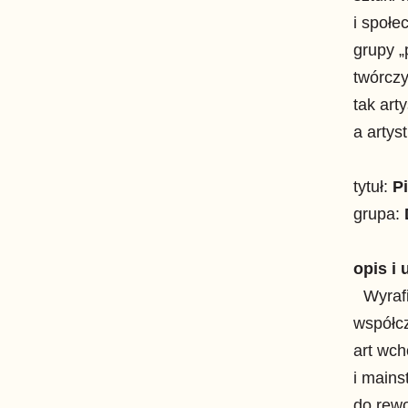
i społe
grupy „
twórczy
tak art
a artys
tytuł:
P
grupa:
opis i 
Wyrafin
współc
art wch
i mains
do rewo