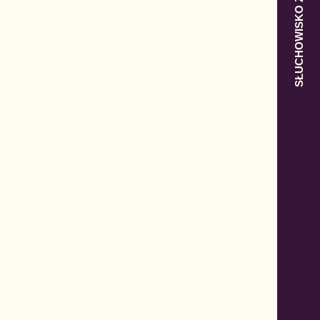
SŁUCHOWISKO Z POLSKĄ W TLE