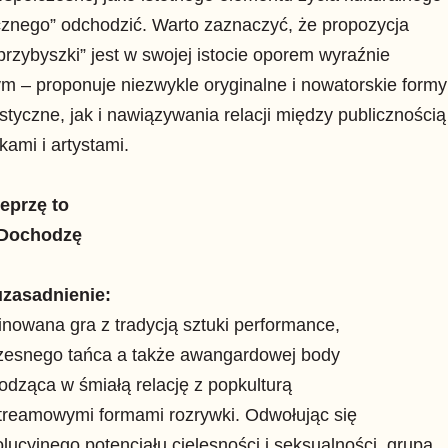
cznego” odchodzić. Warto zaznaczyć, że propozycja
przybyszki” jest w swojej istocie oporem wyraźnie
m – proponuje niezwykle oryginalne i nowatorskie formy
ystyczne, jak i nawiązywania relacji między publicznością
tkami i artystami.
ieprzę to
Dochodzę
uzasadnienie:
owana gra z tradycją sztuki performance,
zesnego tańca a także awangardowej body
odząca w śmiałą relację z popkulturą
treamowymi formami rozrywki. Odwołując się
lucyjnego potencjału cielesności i seksualności, grupa