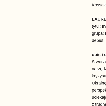
Kossako
LAURE
tytuł:
I
grupa:
debiut
opis i 
Stworz
narzęd
kryzysu
Ukrainę
perspek
uciekaj
z trudn