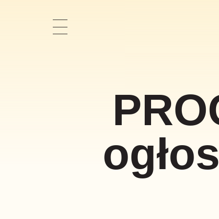
Pokaż
nawigację
PRO
ogło