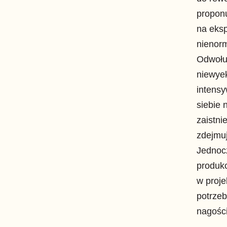
propon
na eksp
nienorm
Odwołuj
niewye
intensy
siebie 
zaistni
zdejmuj
Jednoc
produkc
w proje
potrzeb
nagości