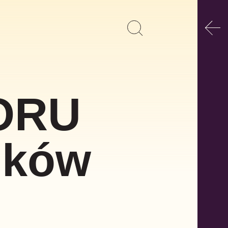
Poka
Pokaż
Szukaj
formularz
wyszukiwania
ORU
ików