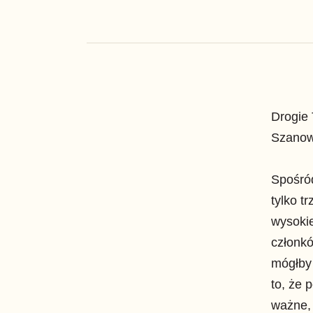
Drogie 
Szanown
Spośró
tylko t
wysokie
członkó
mógłby 
to, że 
ważne,