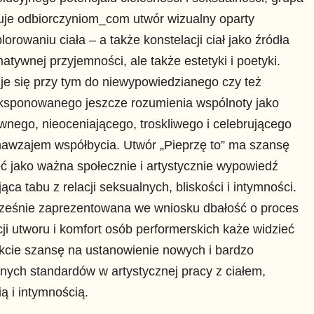
uje odbiorczyniom_com utwór wizualny oparty
lorowaniu ciała – a także konstelacji ciał jako źródła
atywnej przyjemności, ale także estetyki i poetyki.
e się przy tym do niewypowiedzianego czy też
ksponowanego jeszcze rozumienia wspólnoty jako
wnego, nieoceniającego, troskliwego i celebrującego
nawzajem współbycia. Utwór „Pieprzę to” ma szansę
eć jako ważna społecznie i artystycznie wypowiedź
ąca tabu z relacji seksualnych, bliskości i intymności.
ześnie zaprezentowana we wniosku dbałość o proces
ji utworu i komfort osób performerskich każe widzieć
kcie szansę na ustanowienie nowych i bardzo
nych standardów w artystycznej pracy z ciałem,
ą i intymnością.