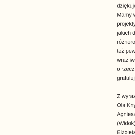
dziękuj
Mamy w
projekt
jakich 
różnoro
też pew
wrażli
o rzecz
gratulu
Z wyra
Ola Kny
Agnies
(Widok
Elżbiet