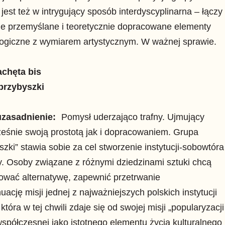
jest też w intrygujący sposób interdyscyplinarna – łączy
e przemyślane i teoretycznie dopracowane elementy
logiczne z wymiarem artystycznym. W ważnej sprawie.
achęta bis
przybyszki
 uzasadnienie:
Pomysł uderzająco trafny. Ujmujący
eśnie swoją prostotą jak i dopracowaniem. Grupa
szki” stawia sobie za cel stworzenie instytucji-sobowtóra
. Osoby związane z różnymi dziedzinami sztuki chcą
ować alternatywę, zapewnić przetrwanie
nuację misji jednej z najważniejszych polskich instytucji
 która w tej chwili zdaje się od swojej misji „popularyzacji
współczesnej jako istotnego elementu życia kulturalnego