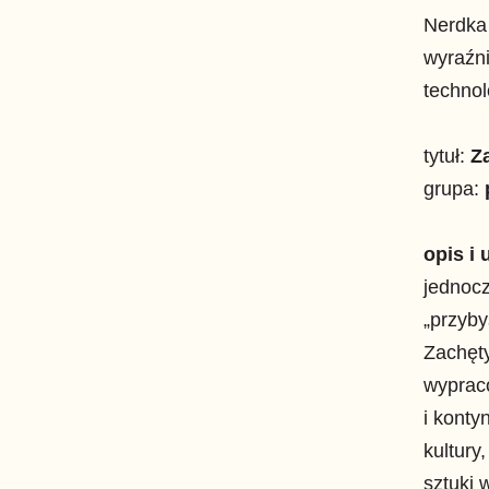
Nerdka 
wyraźni
techno
tytuł:
Z
grupa:
opis i
jednocz
„przyby
Zachęty
wyprac
i konty
kultury,
sztuki 