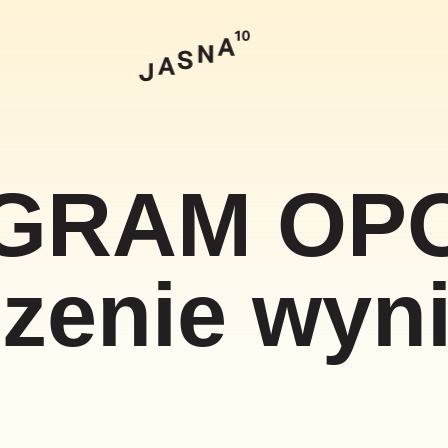
Szukaj
GRAM OP
szenie wyn