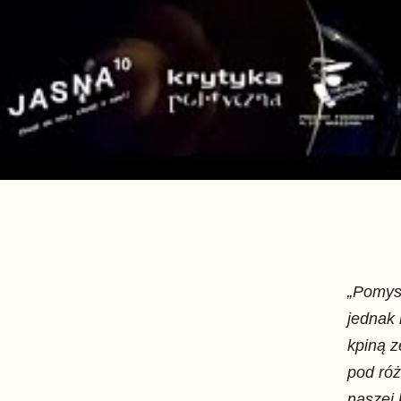
„Pomysł
jednak 
kpiną z
pod róż
naszej 