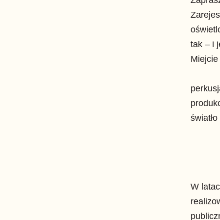
Zareje
oświetl
tak – i
Miejcie
perkusj
produkc
światło
W lata
realiz
publicz