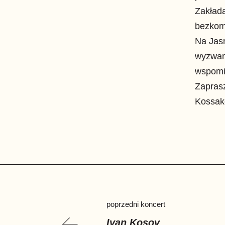
Zakład
bezkom
Na Jasn
wyzwan
wspomin
Zaprasz
Kossak
poprzedni koncert
Ivan Kosov