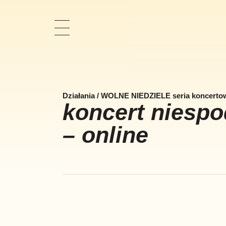
Pokaż
nawigację
Działania
/
WOLNE NIEDZIELE seria koncerto
koncert niespo
– online