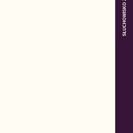
SŁUCHOWISKO Z POLSKĄ W TLE