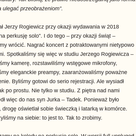
 ulegać przeobrażeniom”.
ał Jerzy Rogiewicz przy okazji wydawania w 2018
na perkusję solo”. I do tego – przy okazji świąt –
śmy wrócić. Nagrać koncert z potraktowanymi nietypowo
i. Spotkaliśmy się więc w studiu Jerzego Rogiewicza –
iśmy kamerę, rozstawiliśmy wstęgowe mikrofony,
liśmy eleganckie preampy, zaaranżowaliśmy poważne
enie. Byliśmy gotowi do serio rejestracji. Ale wysiadł
ak po prostu. Nie tylko w studiu. Z piętra nad nami
dł więc do nas syn Jurka – Tadek. Ponieważ było
 drogę oświetlał sobie świeczką i latarką w komórce.
yliśmy na siebie: to jest to. Tak to zrobimy.
amy na kolędy na perkusję solo. W wersji full unpluged.