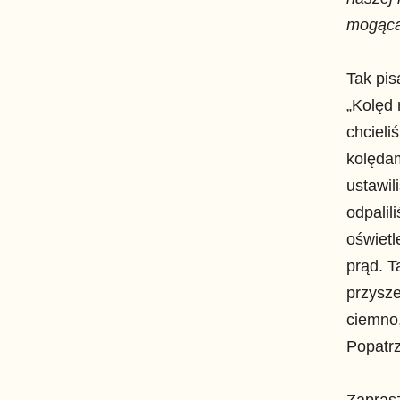
mogąca
Tak pis
„Kolęd 
chcieli
kolędam
ustawil
odpali
oświetl
prąd. T
przysze
ciemno,
Popatrz
Zaprasz