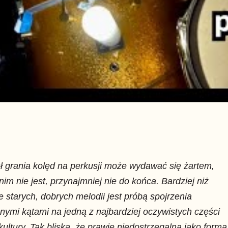
 grania kolęd na perkusji może wydawać się żartem,
nim nie jest, przynajmniej nie do końca. Bardziej niż
e starych, dobrych melodii jest próbą spojrzenia
nymi kątami na jedną z najbardziej oczywistych części
kultury. Tak bliską, że prawie niedostrzegalną jako forma