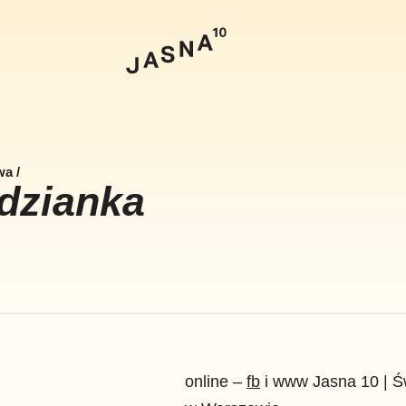
Szukaj
wa
/
dzianka
online –
fb
i www Jasna 10 | Świ