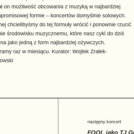
ał on możliwość obcowania z muzyką w najbardziej
promisowej formie – koncertów domyślnie solowych.
ej chcielibyśmy do tej formuły wrócić i ponownie rzucić
ie środowisku muzycznemu, które nasz cykl do dziś
a jako jedną z form najbardziej ożywczych.
amy raz w miesiącu. Kurator: Wojtek Zrałek-
owski
następny koncert
FOQL jako TJ G