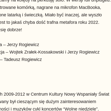
strowane komórką, nagrane na mikrofon MacBooka,
one latarką i świeczką. Miało być inaczej, ale wyszło
 jest to jakaś chyba dość trafna metafora roku 2022.
 się dobrze!
a – Jerzy Rogiewicz
ja – Wojtek Zrałek-Kossakowski i Jerzy Rogiewicz
 – Tadeusz Rogiewicz
ch 2009-2012 w Centrum Kultury Nowy Wspaniały Świat
owany był cieszącym się dużym zainteresowaniem
ności i muzyków cykl koncertów “Wolne niedziele”.