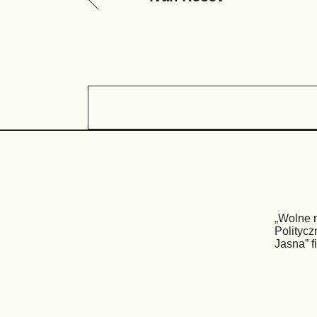
„Wolne n
Polityc
Jasna” 