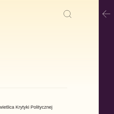
Poka
Pokaż
Szukaj
formularz
wyszukiwania
etlica Krytyki Politycznej