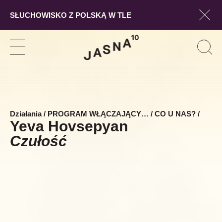
SŁUCHOWISKO Z POLSKĄ W TLE
Pokaż
Szukaj
Pokaż
Pok
Szuk
nawigację
form
wysz
Działania
/
PROGRAM WŁĄCZAJĄCY…
/
CO U NAS?
/
Yeva Hovsepyan
Czułość