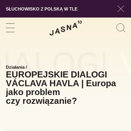
SŁUCHOWISKO Z POLSKĄ W TLE
Pokaż
Szukaj
Pokaż
Pok
Szuk
nawigację
form
wysz
Działania
/
EUROPEJSKIE DIALOGI
VÁCLAVA HAVLA | Europa
jako problem
czy rozwiązanie?