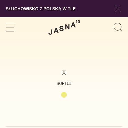
SŁUCHOWISKO Z POLSKĄ W TLE
Pokaż
Szukaj
Pokaż
Pok
Szuk
nawigację
form
wysz
(0)
SORTUJ
A-Z
Z-A
Proponowana kolejność